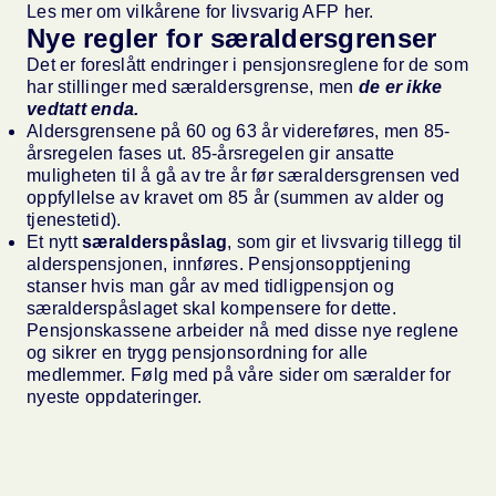
Les mer om
vilkårene for livsvarig AFP her.
Nye regler for særaldersgrenser
Det er foreslått endringer i pensjonsreglene for de som
har stillinger med særaldersgrense, men
de er ikke
vedtatt enda.
Aldersgrensene på 60 og 63 år videreføres, men 85-
årsregelen fases ut. 85-årsregelen gir ansatte
muligheten til å gå av tre år før særaldersgrensen ved
oppfyllelse av kravet om 85 år (summen av alder og
tjenestetid).
Et nytt
særalderspåslag
, som gir et livsvarig tillegg til
alderspensjonen, innføres. Pensjonsopptjening
stanser hvis man går av med tidligpensjon og
særalderspåslaget skal kompensere for dette.
Pensjonskassene arbeider nå med disse nye reglene
og sikrer en trygg pensjonsordning for alle
medlemmer.
Følg med på våre sider om særalder for
nyeste oppdateringer.