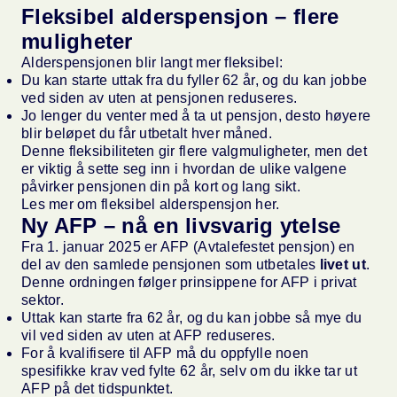
Fleksibel alderspensjon – flere
muligheter
Alderspensjonen blir langt mer fleksibel:
Du kan starte uttak fra du fyller 62 år, og du kan jobbe
ved siden av uten at pensjonen reduseres.
Jo lenger du venter med å ta ut pensjon, desto høyere
blir beløpet du får utbetalt hver måned.
Denne fleksibiliteten gir flere valgmuligheter, men det
er viktig å sette seg inn i hvordan de ulike valgene
påvirker pensjonen din på kort og lang sikt.
Les mer om
fleksibel alderspensjon her.
Ny AFP – nå en livsvarig ytelse
Fra 1. januar 2025 er AFP (Avtalefestet pensjon) en
del av den samlede pensjonen som utbetales
livet ut
.
Denne ordningen følger prinsippene for AFP i privat
sektor.
Uttak kan starte fra 62 år, og du kan jobbe så mye du
vil ved siden av uten at AFP reduseres.
For å kvalifisere til AFP må du oppfylle noen
spesifikke krav ved fylte 62 år, selv om du ikke tar ut
AFP på det tidspunktet.